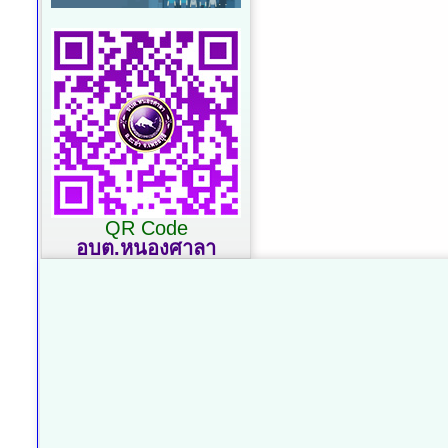
QR Code
อบต.หนองศาลา