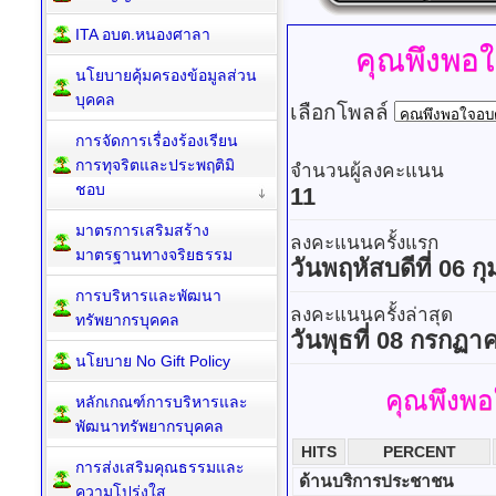
ITA อบต.หนองศาลา
คุณพึงพอ
นโยบายคุ้มครองข้อมูลส่วน
บุคคล
เลือกโพลล์
การจัดการเรื่องร้องเรียน
การทุจริตและประพฤติมิ
จำนวนผู้ลงคะแนน
ชอบ
11
มาตรการเสริมสร้าง
ลงคะแนนครั้งแรก
มาตรฐานทางจริยธรรม
วันพฤหัสบดีที่ 06 ก
การบริหารและพัฒนา
ลงคะแนนครั้งล่าสุด
ทรัพยากรบุคคล
วันพุธที่ 08 กรกฏา
นโยบาย No Gift Policy
คุณพึงพ
หลักเกณฑ์การบริหารและ
พัฒนาทรัพยากรบุคคล
HITS
PERCENT
การส่งเสริมคุณธรรมและ
ด้านบริการประชาชน
ความโปร่งใส