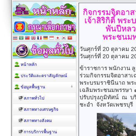
กิจกรรมจิตอาส
เจ้าสิริกิติ์
พระบ
พันปีหลว
พระชนมพ
วันศุกร์ที่ 20 ตุลาคม
วันศุกร์ที่ 20 ตุลาคม
หน้าหลัก
ข้าราชการ พนักงาน ล
ร่วมกิจกรรมจิตอาสาเฉล
ประวัติและตราสัญลักษณ์
พระบรมราชินีนาถ พระ
ข้อมูลพื้นฐาน
เฉลิมพระชนมพรรษา ๑
ปรับปรุงภูมิทัศน์ 
สภาพทั่วไป
ชะอำ จังหวัดเพชรบุรี
สภาพทางเศรษฐกิจ
สภาพทางสังคม
การบริการพื้นฐาน